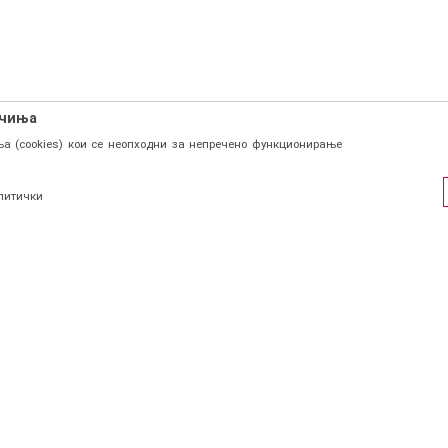
ачиња
а (cookies) кои се неопходни за непречено функционирање
литички
ФИЛ
СОЦИЈАЛНИ ЛИНКОВИ
Facebook
и се
Instagram
страција
КОНТАКТ
Viber