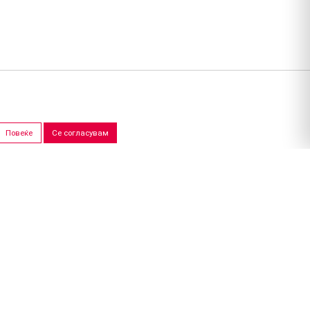
Повеќе
Се согласувам
ПРОДАЖНИ САЛОНИ
Скопје
Штип