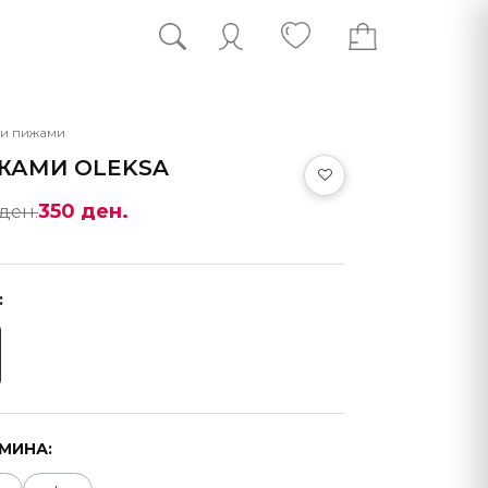
и пижами
ЖАМИ OLEKSA
350 ден.
 ден.
:
МИНА: