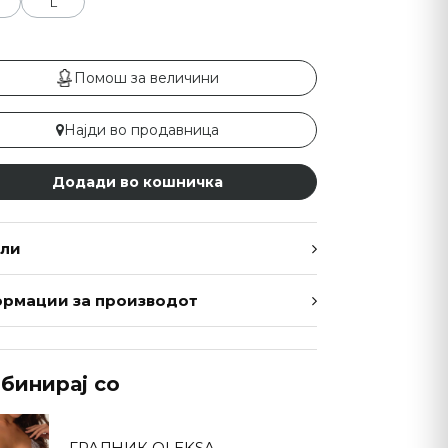
L
Помош за величини
Најди во продавница
Додади во кошничка
ли
рмации за производот
бинирај со
ГРАДНИК OLEKSA