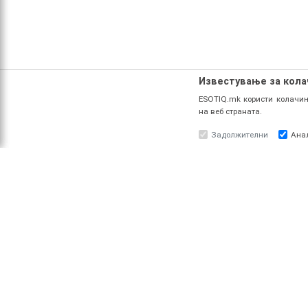
Известување за кол
ESOTIQ.mk користи колачињ
на веб страната.
Задолжителни
Ана
ЗА НАС
ПРО
За ESOTIQ
Најав
Политика на приватност
Реги
Политика за квалитет
Услови за користење
Начин на уплата