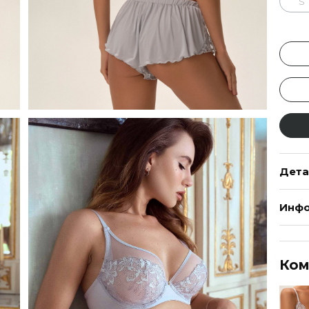
S
Дета
Инфо
Ком