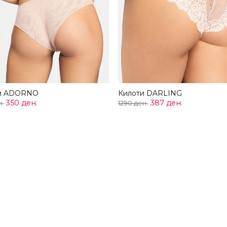
и ADORNO
Килоти DARLING
350 ден.
387 ден.
н.
1290 ден.