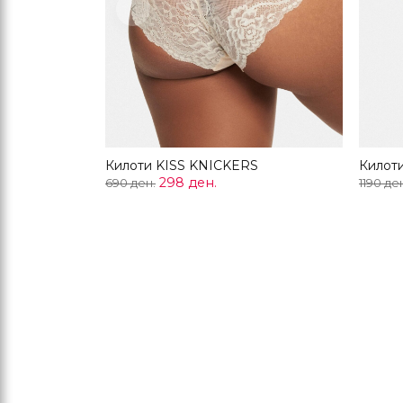
Previous
Килоти KISS KNICKERS
Килот
298 ден.
690 ден.
1190 де