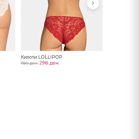
Next
Килоти LOLLIPOP
298 ден.
1190 ден.