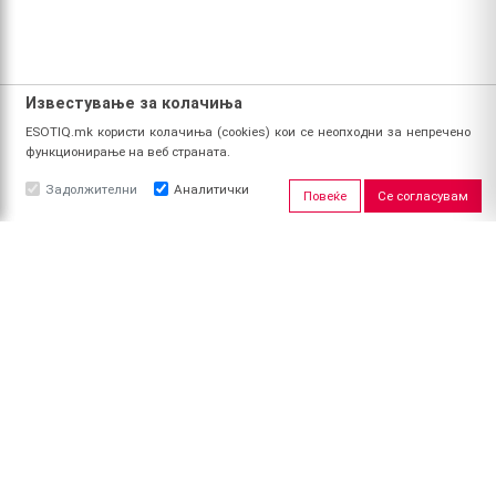
Известување за колачиња
ESOTIQ.mk користи колачиња (cookies) кои се неопходни за непречено
функционирање на веб страната.
Задолжителни
Аналитички
Повеќе
Се согласувам
ЗА НАС
За ESOTIQ
Политика на приватност
Политика за квалитет
Услови за користење
Начин на уплата
Поврат на средства