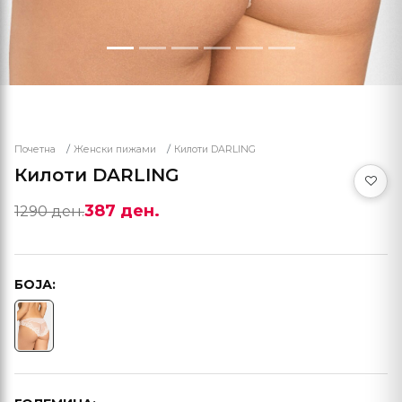
Почетна
Женски пижами
Килоти DARLING
Килоти DARLING
387 ден.
1290 ден.
БОЈА: