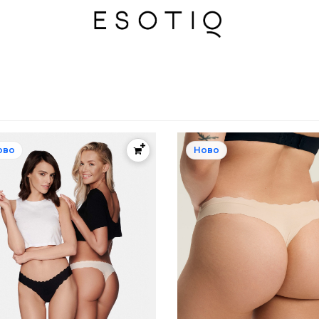
ово
Ново