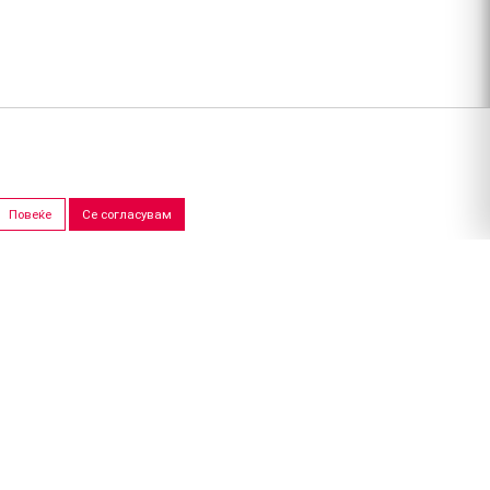
Повеќе
Се согласувам
ПРОДАЖНИ САЛОНИ
Скопје
Штип