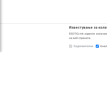
Известување за кол
ESOTIQ.mk користи колачињ
на веб страната.
Задолжителни
Анал
ЗА НАС
ПРО
За ESOTIQ
Најав
Политика на приватност
Реги
Политика за квалитет
Услови за користење
Начин на уплата