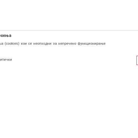
ачиња
а (cookies) кои се неопходни за непречено функционирање
итички
ФИЛ
СОЦИЈАЛНИ ЛИНКОВИ
Facebook
и се
Instagram
страција
КОНТАКТ
Viber