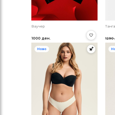
Ваучер
Танга
1000 ден.
1290 
Ново
Н