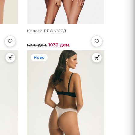
Килоти PEONY 2/1
1032 ден.
1290 ден.
Ново