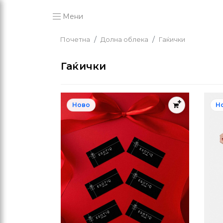
Мени
Почетна
Долна облека
Гаќички
Гаќички
Ново
Н