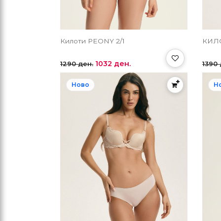
Килоти PEONY 2/1
КИЛО
1032 ден.
1290 ден.
1390 
Ново
Н