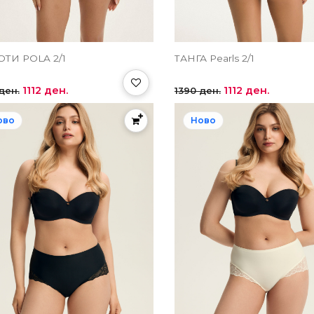
ТИ POLA 2/1
ТАНГА Pearls 2/1
1112 ден.
1112 ден.
ден.
1390 ден.
ово
Ново