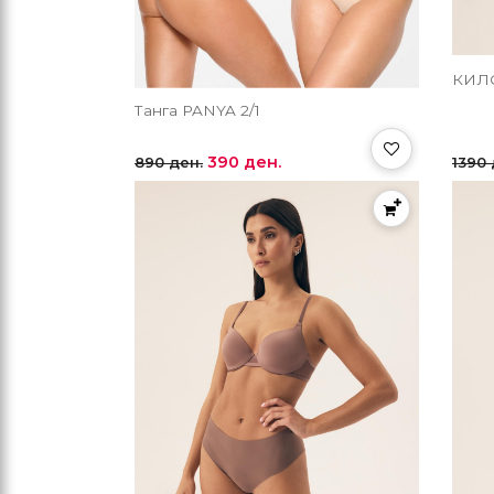
КИЛО
Танга PANYA 2/1
390 ден.
890 ден.
1390 