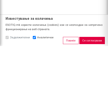
Известување за колачиња
ESOTIQ.mk користи колачиња (cookies) кои се неопходни за непречено
функционирање на веб страната.
Задолжителни
Аналитички
Повеќе
Се согласувам
ЗА НАС
За ESOTIQ
Политика на приватност
Политика за квалитет
Услови за користење
Начин на уплата
Поврат на средства