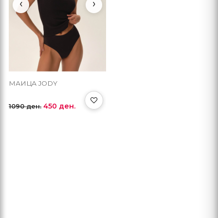
‹
›
МАИЦА JODY
450 ден.
1090 ден.