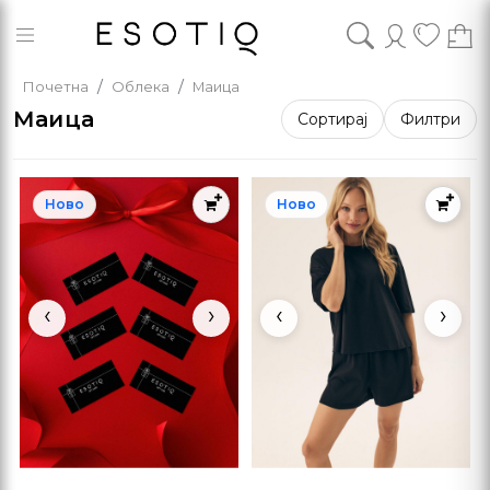
Почетна
Облека
Маица
Маица
Сортирај
Филтри
Ново
Ново
‹
›
‹
›