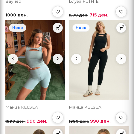
Ваучер
Блуза RUTHIE
1000 ден.
715 ден.
1590 ден.
Ново
Ново
‹
›
‹
›
Маица KELSEA
Маица KELSEA
990 ден.
990 ден.
1990 ден.
1990 ден.