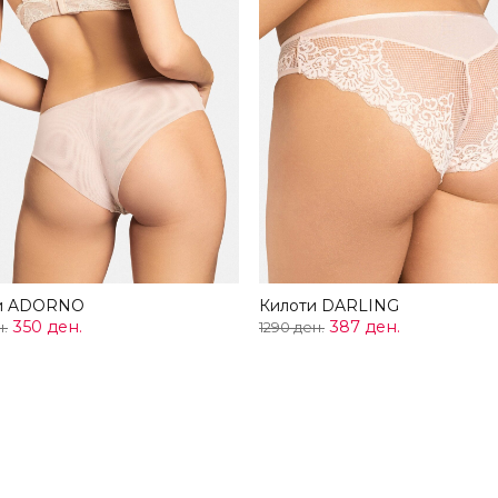
и ADORNO
Килоти DARLING
350 ден.
387 ден.
н.
1290 ден.