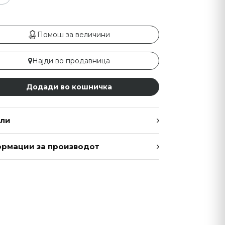
Помош за величини
Најди во продавница
Додади во кошничка
ли
рмации за производот