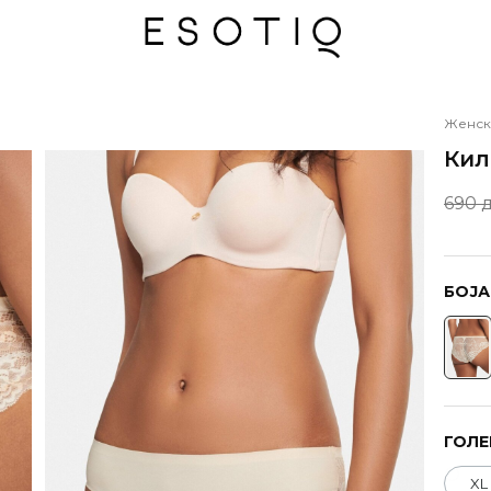
Женск
Кил
690 
БОЈА
ГОЛЕ
XL