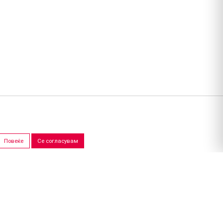
Повеќе
Се согласувам
ПРОДАЖНИ САЛОНИ
Скопје
Штип