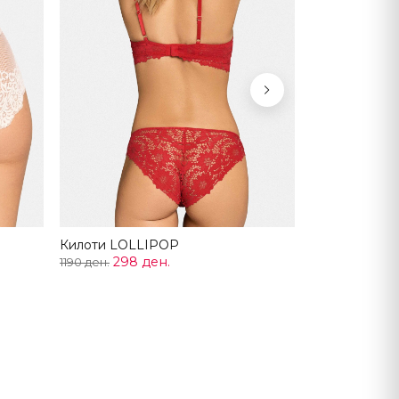
Next
Килоти LOLLIPOP
298 ден.
1190 ден.