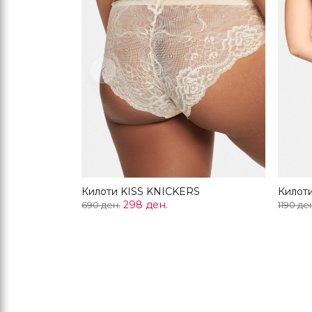
Previous
Килоти KISS KNICKERS
Килот
298 ден.
690 ден.
1190 де