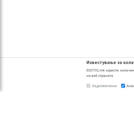
Известување за кол
ESOTIQ.mk користи колачињ
на веб страната.
Задолжителни
Ана
ЗА НАС
ПРО
За ESOTIQ
Најав
Политика на приватност
Реги