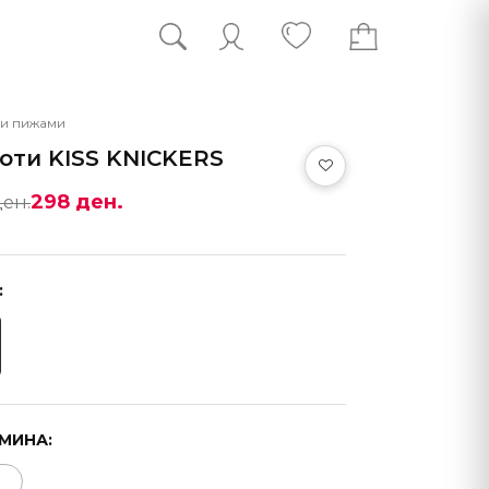
и пижами
оти KISS KNICKERS
298 ден.
ден.
:
МИНА: