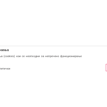
ачиња
а (cookies) кои се неопходни за непречено функционирање
литички
ФИЛ
СОЦИЈАЛНИ ЛИНКОВИ
Facebook
и се
Instagram
страција