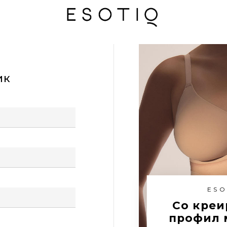
ик
ESO
Со креи
профил 