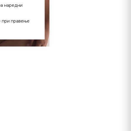
за наредни
е при правење