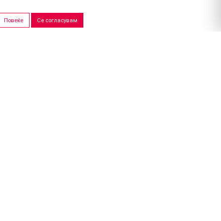
Повеќе
Се согласувам
ПРОДАЖНИ САЛОНИ
Скопје
Штип
ано од
УХост