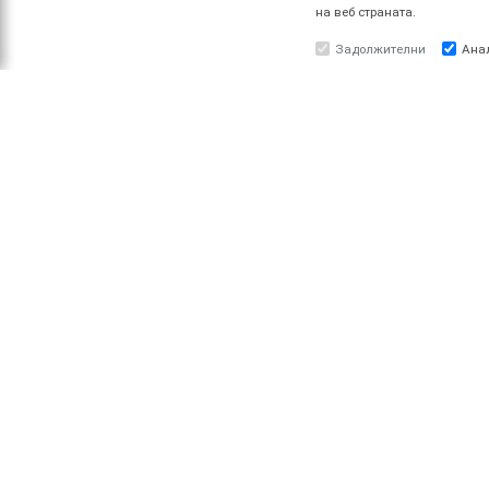
на веб страната.
Задолжителни
Ана
ЗА НАС
ПРО
За ESOTIQ
Најав
Политика на приватност
Реги
Политика за квалитет
Услови за користење
Начин на уплата
Поврат на средства