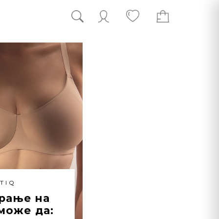
TIQ
рање на
може да: