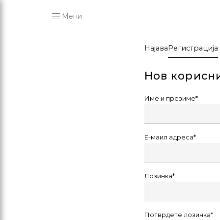
Мени
Најава
Регистрација
Нов корисн
Име и презиме*
Е-маил адреса*
Лозинка*
Потврдете лозинка*