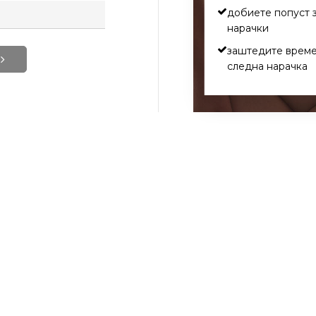
добиете попуст 
нарачки
заштедите врем
следна нарачка