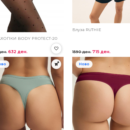
Блуза RUTHIE
ХОПКИ BODY PROTECT-20
632 ден.
715 ден.
ден.
1590 ден.
ово
Ново