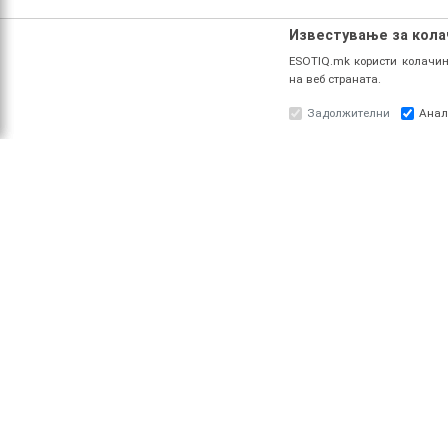
Известување за кол
ESOTIQ.mk користи колачињ
на веб страната.
Задолжителни
Анал
ЗА НАС
ПРО
За ESOTIQ
Најав
Политика на приватност
Реги
Политика за квалитет
Услови за користење
Начин на уплата
Поврат на средства