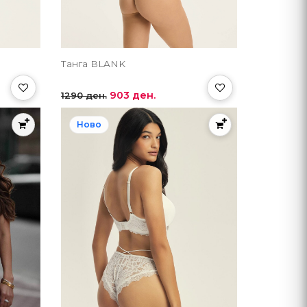
Танга BLANK
903 ден.
1290 ден.
Ново