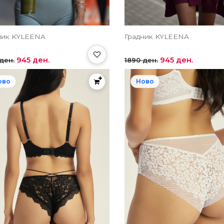
ник KYLEENA
Градник KYLEENA
945 ден.
945 ден.
ден.
1890 ден.
ово
Ново