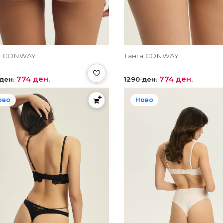
а CONWAY
Танга CONWAY
774 ден.
774 ден.
ден.
1290 ден.
ово
Ново