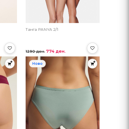
Танга PANYA 2/1
774 ден.
1290 ден.
Ново