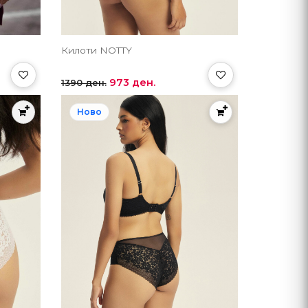
Килоти NOTTY
973 ден.
1390 ден.
Ново