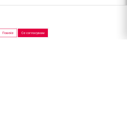
Повеќе
Се согласувам
ПРОДАЖНИ САЛОНИ
Скопје
Штип