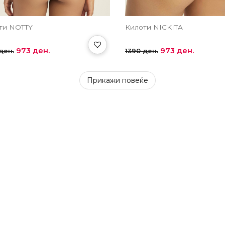
ти NOTTY
Килоти NICKITA
973 ден.
973 ден.
ден.
1390 ден.
Прикажи повеќе