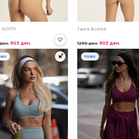
а NOTTY
Танга BLANK
903 ден.
903 ден.
ден.
1290 ден.
ово
Ново