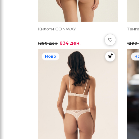
Килоти CONWAY
Танг
834 ден.
1390 ден.
1290 
Ново
Н