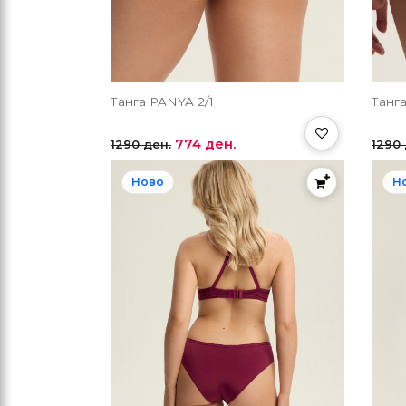
Танга PANYA 2/1
Танг
774 ден.
1290 ден.
1290 
Ново
Н