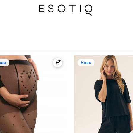
ово
Ново