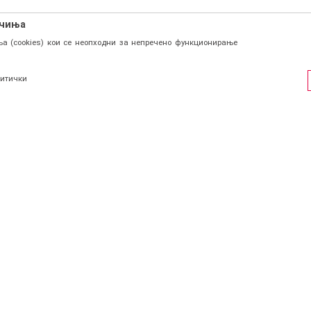
ачиња
а (cookies) кои се неопходни за непречено функционирање
итички
ФИЛ
СОЦИЈАЛНИ ЛИНКОВИ
Facebook
и се
Instagram
страција
КОНТАКТ
Viber