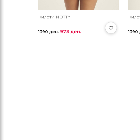
Килоти NOTTY
Кило
973 ден.
1390 ден.
1390 