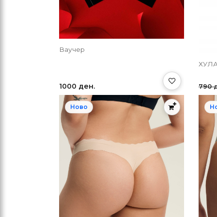
Ваучер
ХУЛА
1000 ден.
790 
Ново
Н