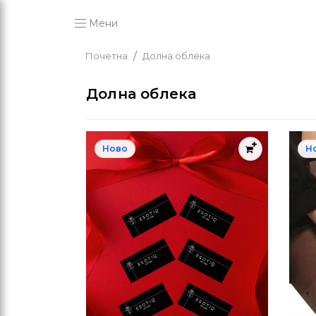
Мени
Почетна
Долна облека
Долна облека
Ново
Н