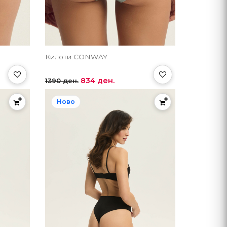
Килоти CONWAY
834 ден.
1390 ден.
Ново