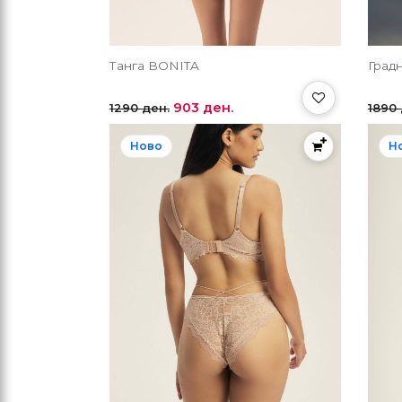
Танга BONITA
Град
903 ден.
1290 ден.
1890 
Ново
Н