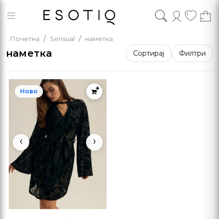
Почетна
Sensual
наметка
наметка
Сортирај
Филтри
Ново
‹
›