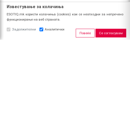
Известување за колачиња
ESOTIQ.mk користи колачиња (cookies) кои се неопходни за непречено
функционирање на веб страната.
Задолжителни
Аналитички
Повеќе
Се согласувам
ЗА НАС
За ESOTIQ
Политика на приватност
Политика за квалитет
Услови за користење
Начин на уплата
Поврат на средства
ПРОФИЛ