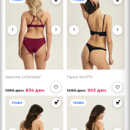
‹
›
‹
›
Килоти CONWAY
Танга NOTTY
834 ден.
903 ден.
1390 ден.
1290 ден.
Ново
Ново