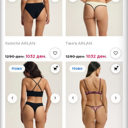
Килоти ARLAN
Танга ARLAN
1032 ден.
1032 ден.
1290 ден.
1290 ден.
Ново
Ново
‹
›
‹
›