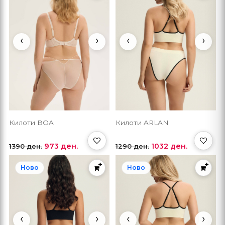
‹
›
‹
›
Килоти BOA
Килоти ARLAN
973 ден.
1032 ден.
1390 ден.
1290 ден.
Ново
Ново
‹
›
‹
›