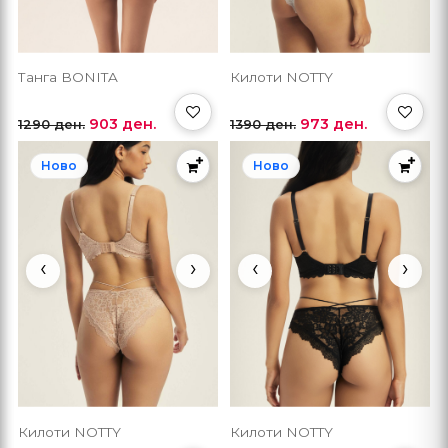
Танга BONITA
Килоти NOTTY
903 ден.
973 ден.
1290 ден.
1390 ден.
Ново
Ново
‹
›
‹
›
Килоти NOTTY
Килоти NOTTY