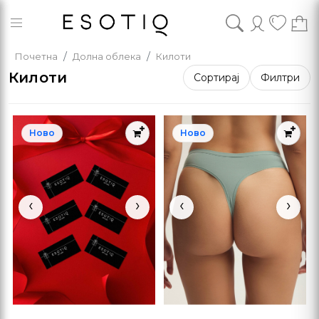
Почетна
Долна облека
Килоти
Килоти
Сортирај
Филтри
Ново
Ново
‹
›
‹
›