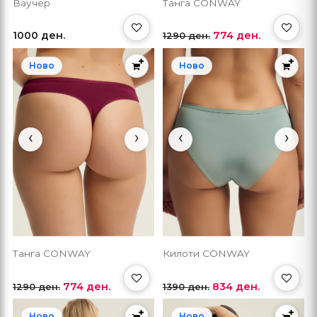
Ваучер
Танга CONWAY
1000 ден.
774 ден.
1290 ден.
Ново
Ново
‹
›
‹
›
Танга CONWAY
Килоти CONWAY
774 ден.
834 ден.
1290 ден.
1390 ден.
Ново
Ново