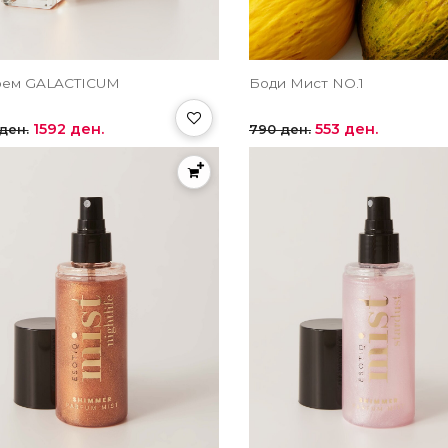
ем GALACTICUM
Боди Мист NO.1
1592 ден.
553 ден.
ден.
790 ден.