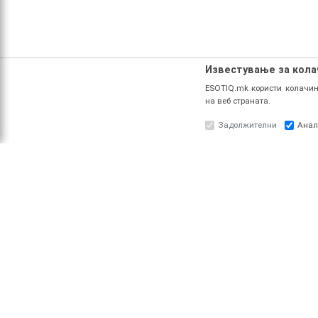
Известување за кол
ESOTIQ.mk користи колачињ
на веб страната.
Задолжителни
Анал
ЗА НАС
ПРО
За ESOTIQ
Најав
Политика на приватност
Реги
Политика за квалитет
Услови за користење
Начин на уплата