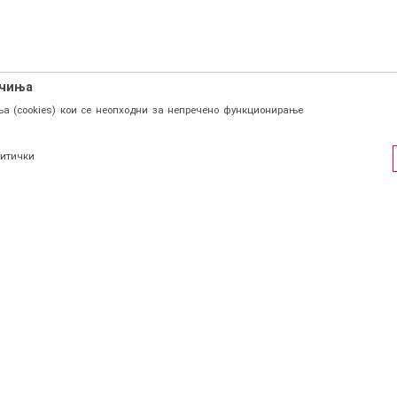
ачиња
а (cookies) кои се неопходни за непречено функционирање
итички
ФИЛ
СОЦИЈАЛНИ ЛИНКОВИ
Facebook
и се
Instagram
страција
КОНТАКТ
Viber