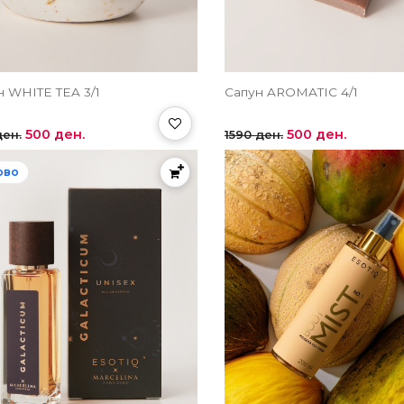
н WHITE TEA 3/1
Сапун AROMATIC 4/1
500 ден.
500 ден.
ден.
1590 ден.
ово