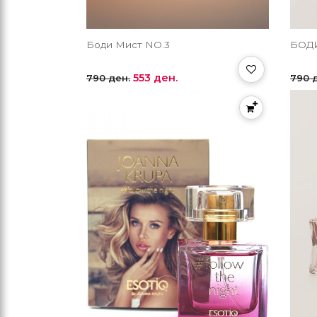
Боди Мист NO.3
БОДИ
553 ден.
790 ден.
790 