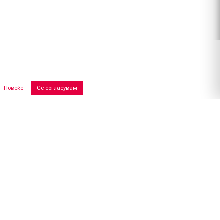
Повеќе
Се согласувам
ПРОДАЖНИ САЛОНИ
Скопје
Штип