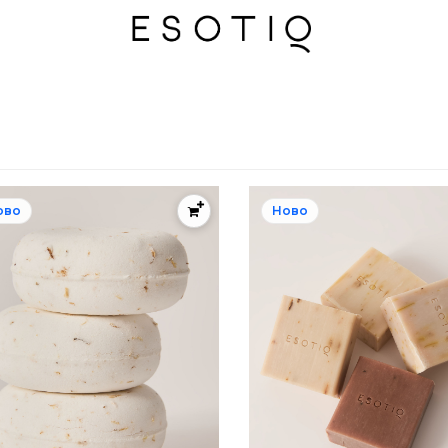
ово
Ново