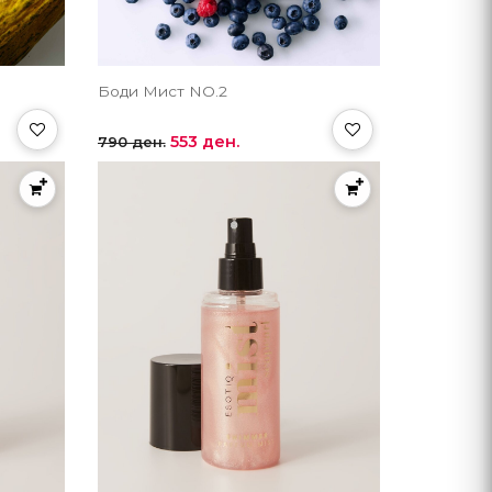
Боди Мист NO.2
553 ден.
790 ден.