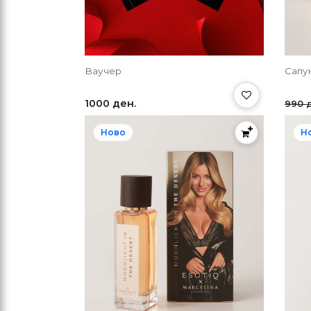
Ваучер
Сапу
1000 ден.
990 
Ново
Н