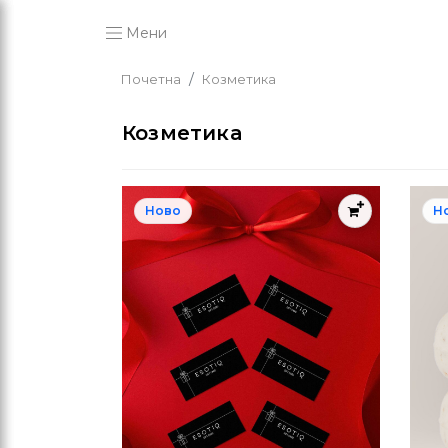
Мени
Почетна
Козметика
Козметика
Ново
Н