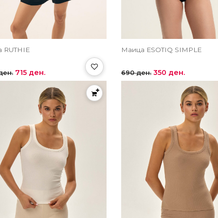
а RUTHIE
Маица ЕSOTIQ SIMPLE
715 ден.
350 ден.
ден.
690 ден.