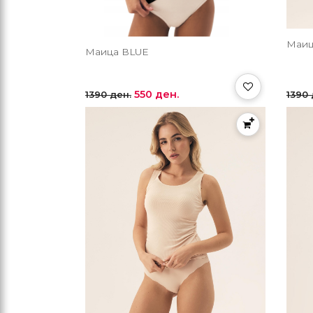
Маиц
Маица BLUE
550 ден.
1390 ден.
1390 