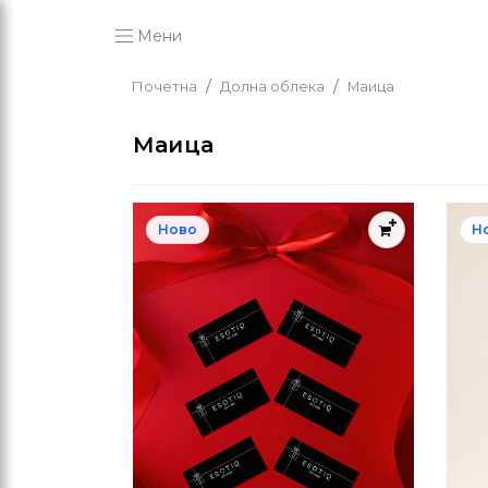
Мени
Почетна
Долна облека
Маица
Маица
Ново
Н