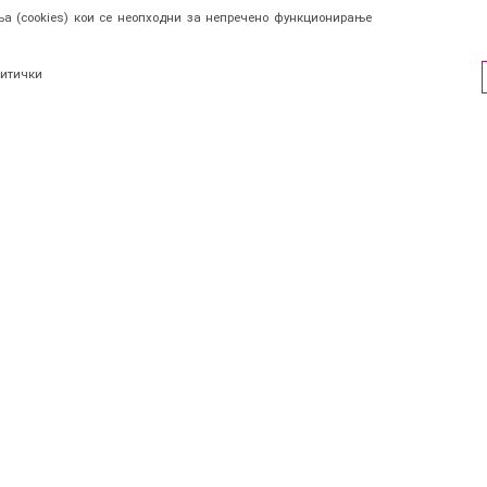
а (cookies) кои се неопходни за непречено функционирање
итички
ФИЛ
СОЦИЈАЛНИ ЛИНКОВИ
Facebook
и се
Instagram
страција
КОНТАКТ
Viber