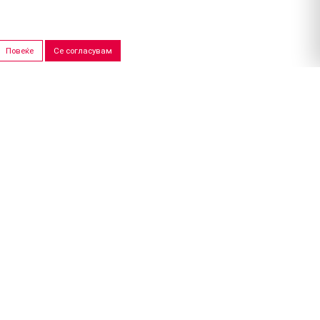
Повеќе
Се согласувам
ПРОДАЖНИ САЛОНИ
Скопје
Штип