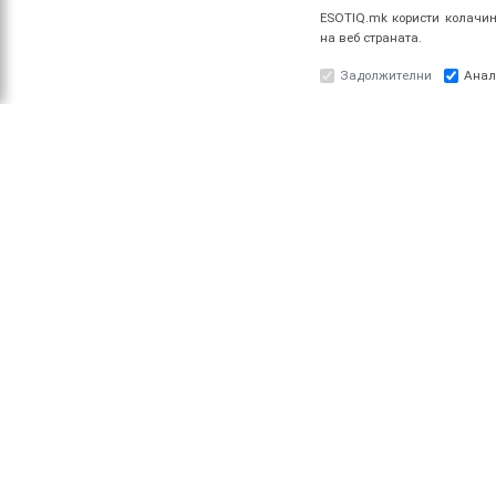
ESOTIQ.mk користи колачињ
на веб страната.
Задолжителни
Анал
ЗА НАС
ПРО
За ESOTIQ
Најав
Политика на приватност
Реги
Политика за квалитет
Услови за користење
Начин на уплата
Поврат на средства