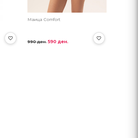
Маица Comfort
590 ден.
990 ден.