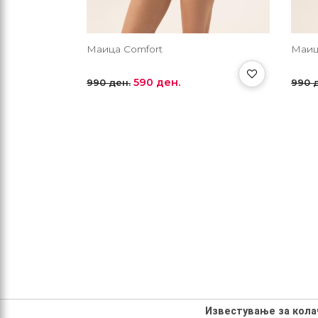
Маица Comfort
Маиц
590 ден.
990 ден.
990 
Известување за кол