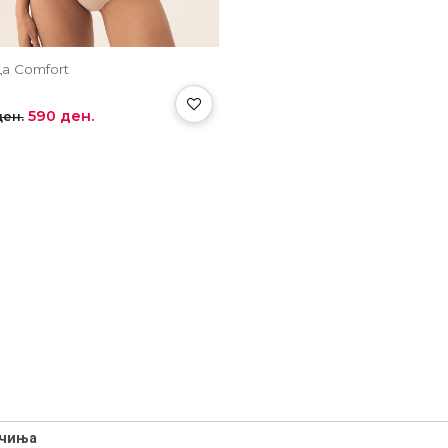
а Comfort
590 ден.
ден.
ачиња