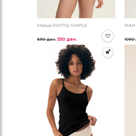
Маица ЕSOTIQ SIMPLE
МАИ
350 ден.
690 ден.
1090 