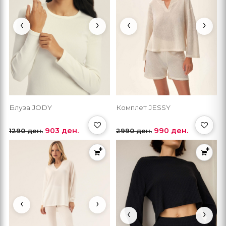
‹
›
‹
›
Блуза JODY
Комплет JESSY
903 ден.
990 ден.
1290 ден.
2990 ден.
‹
›
‹
›