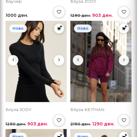
Ваучер
Блуза JODY
1000 ден.
903 ден.
1290 ден.
Ново
Ново
‹
›
‹
›
Блуза JODY
Блуза KEITHAN
903 ден.
1290 ден.
1290 ден.
2190 ден.
Ново
Ново