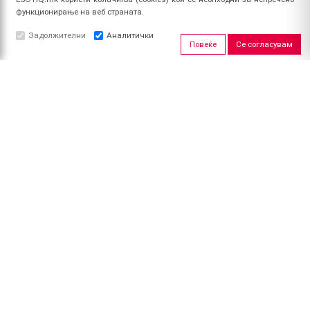
функционирање на веб страната.
Задолжителни
Аналитички
Повеќе
Се согласувам
ЗА НАС
За ESOTIQ
Политика на приватност
Политика за квалитет
Услови за користење
Начин на уплата
Поврат на средства
ПРОФИЛ
Најави се