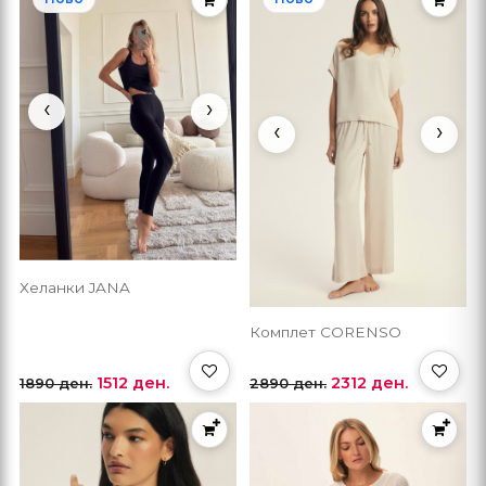
‹
›
‹
›
Хеланки JANA
Комплет CORENSO
1512 ден.
2312 ден.
1890 ден.
2890 ден.