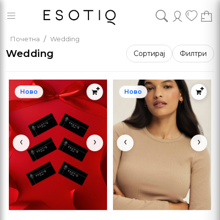
Почетна
Wedding
Wedding
Сортирај
Филтри
Ново
Ново
‹
›
‹
›