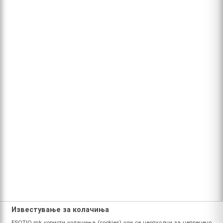
Известување за колачиња
ESOTIQ.mk користи колачиња (cookies) кои се неопходни за непречено