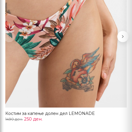
Previous
Nex
Костим за капење долен дел LEMONADE
250 ден.
1490 ден.