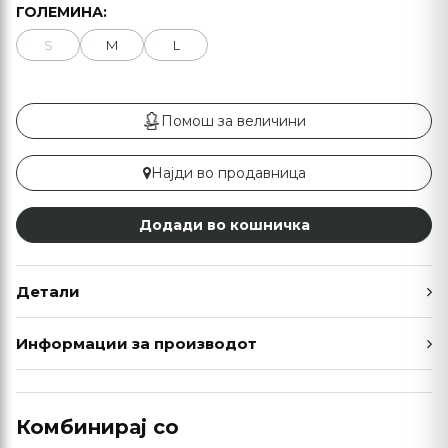
ГОЛЕМИНА:
S
M
L
Помош за величини
Најди во продавница
Додади во кошничка
Детали
Информации за производот
Комбинирај со