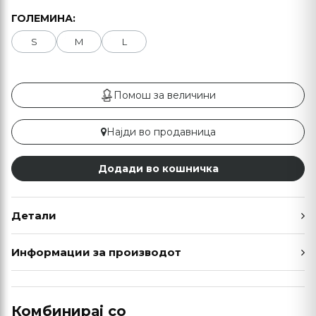
ГОЛЕМИНА:
S
M
L
Помош за величини
Најди во продавница
Додади во кошничка
Детали
Информации за производот
Комбинирај со