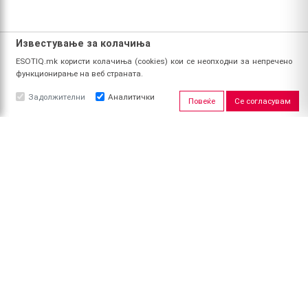
Известување за колачиња
ESOTIQ.mk користи колачиња (cookies) кои се неопходни за непречено
функционирање на веб страната.
Задолжителни
Аналитички
Повеќе
Се согласувам
ЗА НАС
За ESOTIQ
Политика на приватност
Политика за квалитет
Услови за користење
Начин на уплата
Поврат на средства