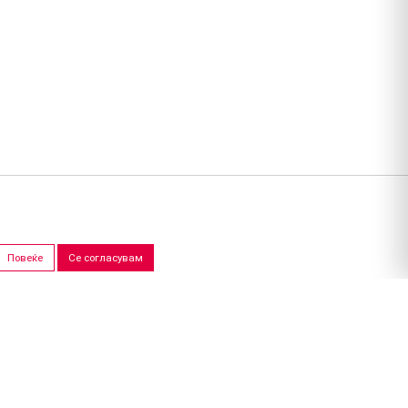
Повеќе
Се согласувам
ПРОДАЖНИ САЛОНИ
Скопје
Штип