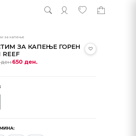
ми за капење
ТИМ ЗА КАПЕЊЕ ГОРЕН
 REEF
650 ден.
 ден.
:
МИНА: