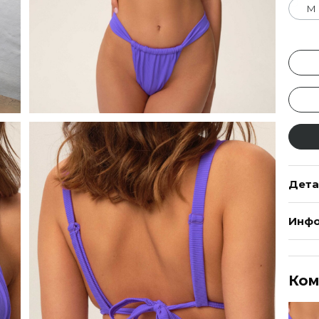
M
Дета
Инфо
Ком