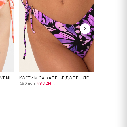
Next
Костим за капење долен дел VENICE
КОСТИМ ЗА КАПЕЊЕ ДОЛЕН ДЕЛ ICARUS
490 ден.
1590 ден.