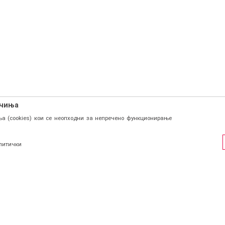
ачиња
а (cookies) кои се неопходни за непречено функционирање
литички
ФИЛ
СОЦИЈАЛНИ ЛИНКОВИ
Facebook
и се
Instagram
страција