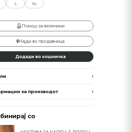
L
XL
Помош за величини
Најди во продавница
Додади во кошничка
ли
рмации за производот
бинирај со