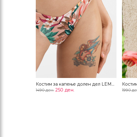
Previous
Костим за капење долен дел LEMONADE
250 ден.
1490 ден.
1990 де