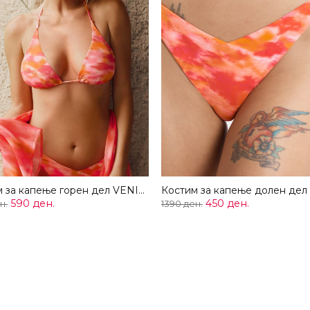
Костим за капење горен дел VENICE
590 ден.
450 ден.
н.
1390 ден.