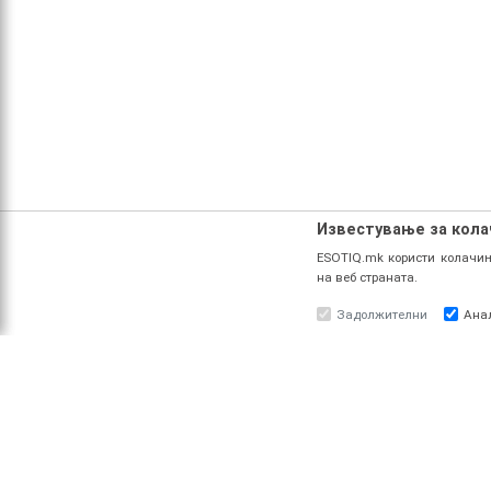
Известување за кол
ESOTIQ.mk користи колачињ
на веб страната.
Задолжителни
Ана
ЗА НАС
ПРО
За ESOTIQ
Најав
Политика на приватност
Реги