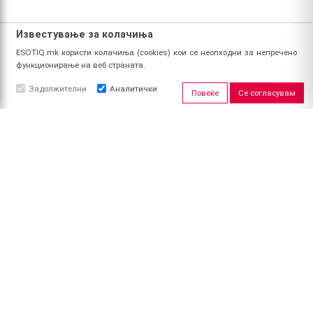
Известување за колачиња
ESOTIQ.mk користи колачиња (cookies) кои се неопходни за непречено
функционирање на веб страната.
Задолжителни
Аналитички
Повеќе
Се согласувам
ЗА НАС
За ESOTIQ
Политика на приватност
Политика за квалитет
Услови за користење
Начин на уплата
Поврат на средства