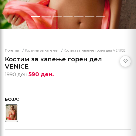
Почетна
Костими за капење
Костим за капење горен дел VENICE
Костим за капење горен дел
VENICE
590 ден.
1990 ден.
БОЈА: