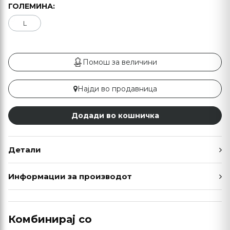
ГОЛЕМИНА:
L
Помош за величини
Најди во продавница
Додади во кошничка
Детали
Информации за производот
Комбинирај со