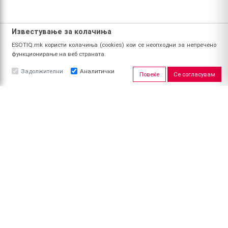
Известување за колачиња
ESOTIQ.mk користи колачиња (cookies) кои се неопходни за непречено
функционирање на веб страната.
Задолжителни
Аналитички
Повеќе
Се согласувам
ЗА НАС
За ESOTIQ
Политика на приватност
Политика за квалитет
Услови за користење
Начин на уплата
Поврат на средства