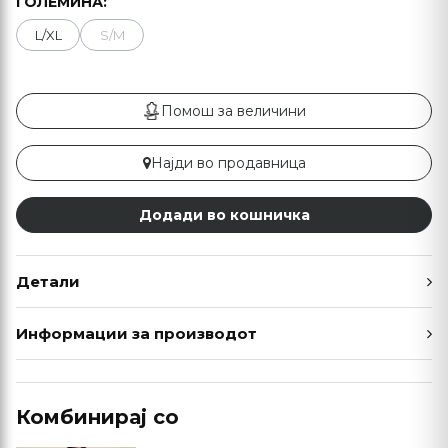
ГОЛЕМИНА:
L/XL
S/M
Помош за величини
Најди во продавница
Додади во кошничка
Детали
Информации за производот
Комбинирај со