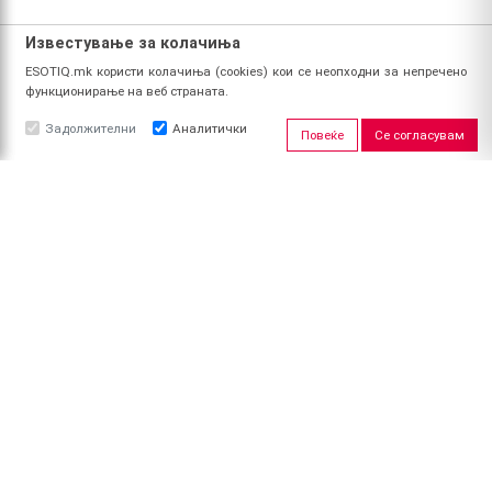
Известување за колачиња
ESOTIQ.mk користи колачиња (cookies) кои се неопходни за непречено
функционирање на веб страната.
Задолжителни
Аналитички
Повеќе
Се согласувам
ЗА НАС
За ESOTIQ
Политика на приватност
Политика за квалитет
Услови за користење
Начин на уплата
Поврат на средства