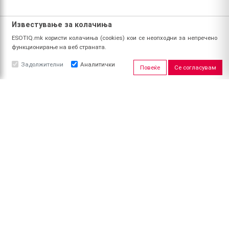
Известување за колачиња
ESOTIQ.mk користи колачиња (cookies) кои се неопходни за непречено
функционирање на веб страната.
Задолжителни
Аналитички
Повеќе
Се согласувам
ЗА НАС
За ESOTIQ
Политика на приватност
Политика за квалитет
Услови за користење
Начин на уплата
Поврат на средства