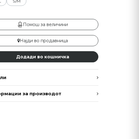
L
S/M
Помош за величини
Најди во продавница
Додади во кошничка
ли
рмации за производот