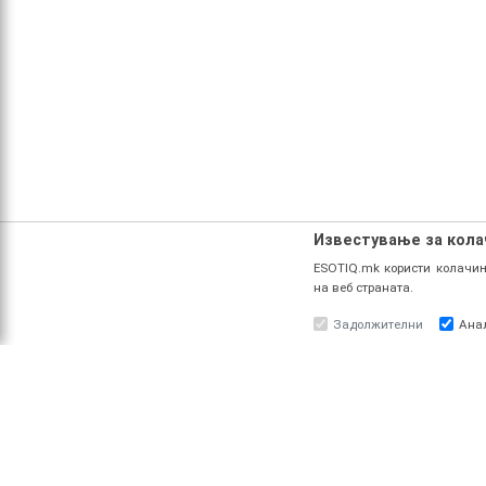
Известување за кол
ESOTIQ.mk користи колачињ
на веб страната.
Задолжителни
Ана
ЗА НАС
ПРО
За ESOTIQ
Најав