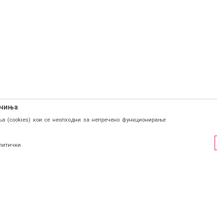
ачиња
а (cookies) кои се неопходни за непречено функционирање
литички
ФИЛ
СОЦИЈАЛНИ ЛИНКОВИ
Facebook
и се