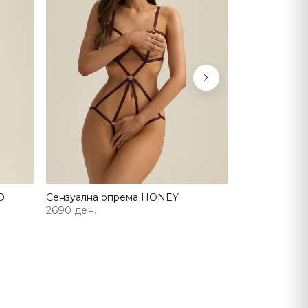
Next
O
Сензуална опрема HONEY
2690 ден.