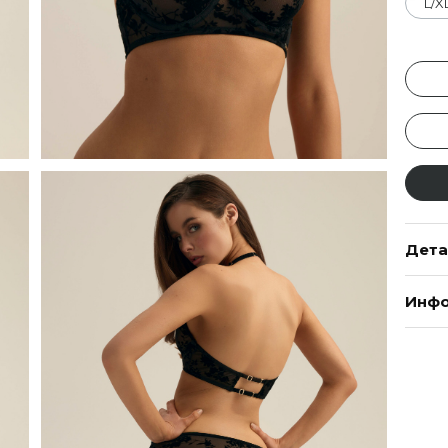
L/X
Дета
Инфо