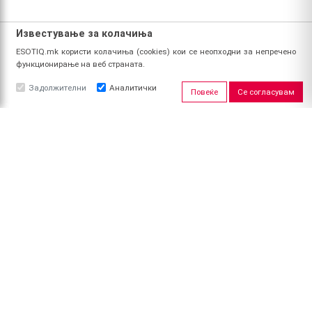
Известување за колачиња
ESOTIQ.mk користи колачиња (cookies) кои се неопходни за непречено
функционирање на веб страната.
Задолжителни
Аналитички
Повеќе
Се согласувам
ЗА НАС
За ESOTIQ
Политика на приватност
Политика за квалитет
Услови за користење
Начин на уплата
Поврат на средства