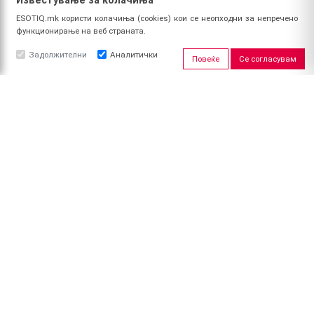
Известување за колачиња
ESOTIQ.mk користи колачиња (cookies) кои се неопходни за непречено
функционирање на веб страната.
Задолжителни
Аналитички
Повеќе
Се согласувам
ЗА НАС
За ESOTIQ
Политика на приватност
Политика за квалитет
Услови за користење
Начин на уплата
Поврат на средства
ПРОФИЛ
Најави се