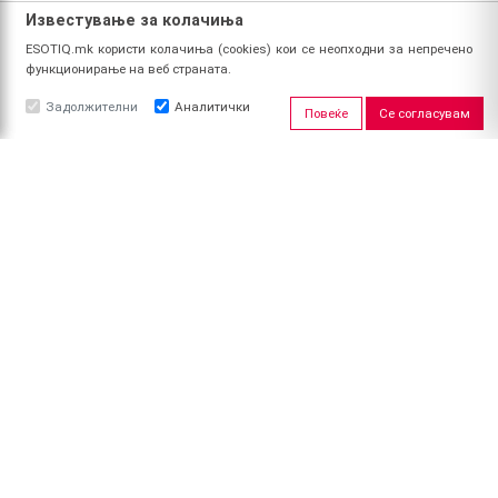
Известување за колачиња
ESOTIQ.mk користи колачиња (cookies) кои се неопходни за непречено
функционирање на веб страната.
Задолжителни
Аналитички
Повеќе
Се согласувам
ЗА НАС
За ESOTIQ
Политика на приватност
Политика за квалитет
Услови за користење
Начин на уплата
Поврат на средства
ПРОФИЛ