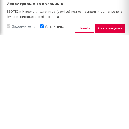
Известување за колачиња
ESOTIQ.mk користи колачиња (cookies) кои се неопходни за непречено
функционирање на веб страната.
Задолжителни
Аналитички
Повеќе
Се согласувам
ЗА НАС
За ESOTIQ
Политика на приватност
Политика за квалитет
Услови за користење
Начин на уплата
Поврат на средства
ПРОФИЛ