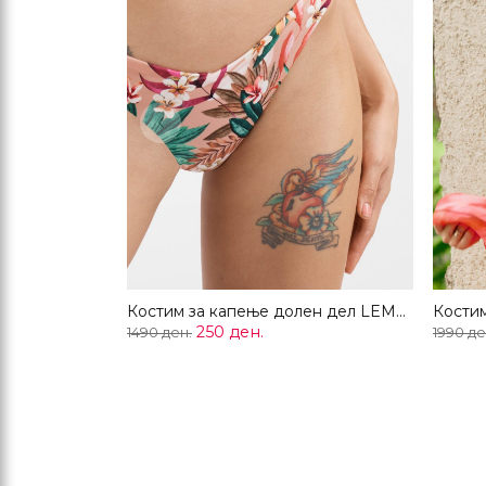
Previous
Костим за капење долен дел LEMONADE
250 ден.
1490 ден.
1990 де