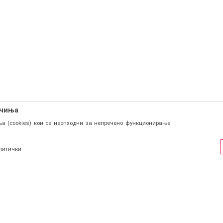
ачиња
а (cookies) кои се неопходни за непречено функционирање
литички
ФИЛ
СОЦИЈАЛНИ ЛИНКОВИ
Facebook
и се