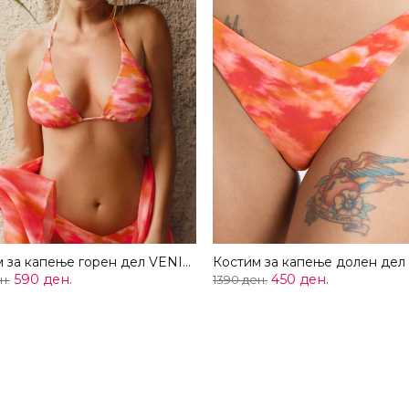
Костим за капење горен дел VENICE
590 ден.
450 ден.
н.
1390 ден.