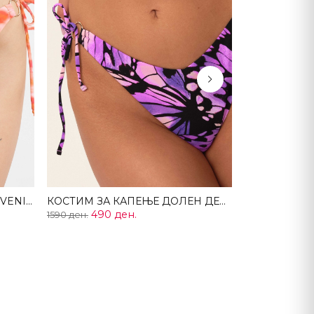
Next
Костим за капење долен дел VENICE
КОСТИМ ЗА КАПЕЊЕ ДОЛЕН ДЕЛ ICARUS
490 ден.
1590 ден.