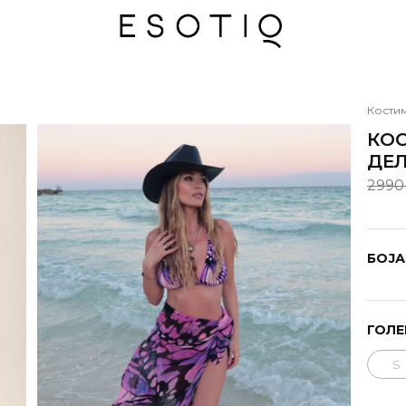
Кости
КОС
ДЕЛ
2990
БОЈА
ГОЛЕ
S