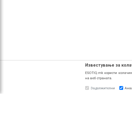
Известување за кол
ESOTIQ.mk користи колачињ
на веб страната.
Задолжителни
Ана
ЗА НАС
ПРО
За ESOTIQ
Најав