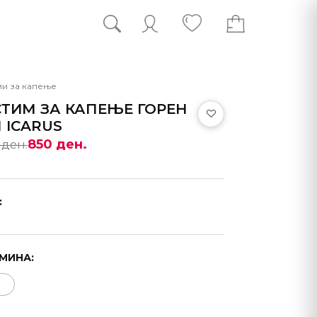
ми за капење
ТИМ ЗА КАПЕЊЕ ГОРЕН
 ICARUS
850 ден.
 ден.
:
МИНА: