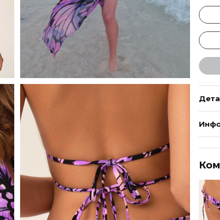
Дета
Инфо
Ком