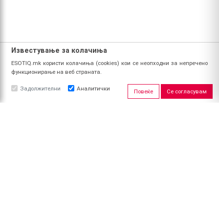
Известување за колачиња
ESOTIQ.mk користи колачиња (cookies) кои се неопходни за непречено
функционирање на веб страната.
Задолжителни
Аналитички
Повеќе
Се согласувам
ЗА НАС
За ESOTIQ
Политика на приватност
Политика за квалитет
Услови за користење
Начин на уплата
Поврат на средства