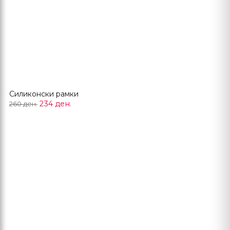
Силиконски рамки
234 ден.
260 ден.