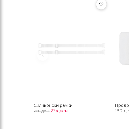
Previous
Силиконски рамки
234 ден.
180 де
260 ден.