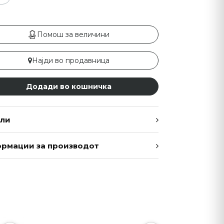
Помош за величини
Најди во продавница
Додади во кошничка
ли
рмации за производот