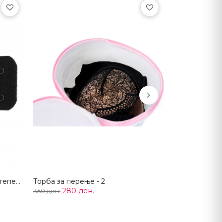
Next
Продолжувач на градник (2 степени)
Торба за перење - 2
280 ден.
350 ден.