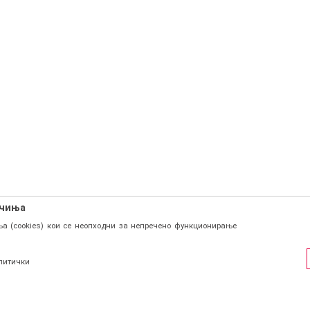
ачиња
а (cookies) кои се неопходни за непречено функционирање
литички