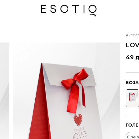
Аксес
LOV
49 д
БОЈА
ГОЛЕ
One s