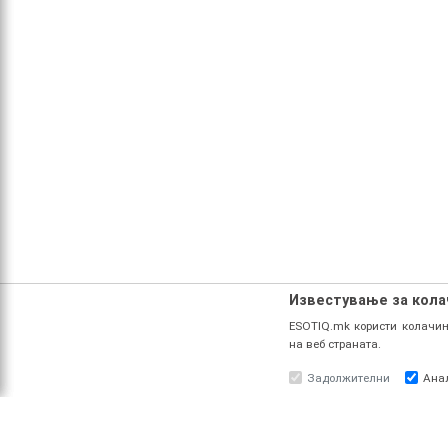
Известување за кол
ESOTIQ.mk користи колачињ
на веб страната.
Задолжителни
Ана