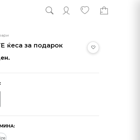
оари
E ќеса за подарок
ен.
:
МИНА:
ize