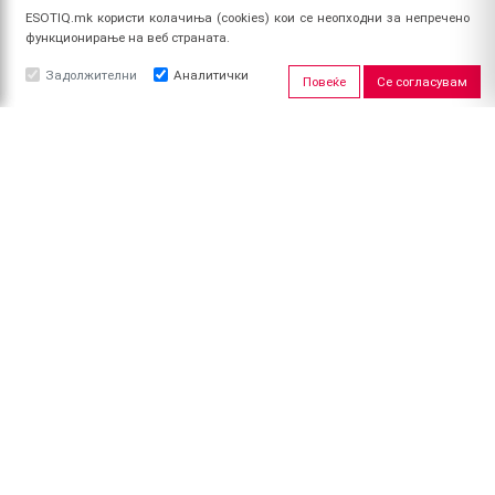
ESOTIQ.mk користи колачиња (cookies) кои се неопходни за непречено
функционирање на веб страната.
Задолжителни
Аналитички
Повеќе
Се согласувам
ЗА НАС
За ESOTIQ
Политика на приватност
Политика за квалитет
Услови за користење
Начин на уплата
Поврат на средства
ПРОФИЛ
Најави се