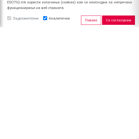
ESOTIQ.mk користи колачиња (cookies) кои се неопходни за непречено
функционирање на веб страната.
Задолжителни
Аналитички
Повеќе
Се согласувам
ЗА НАС
За ESOTIQ
Политика на приватност
Политика за квалитет
Услови за користење
Начин на уплата
Поврат на средства
ПРОФИЛ
Најави се