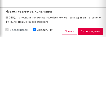
Известување за колачиња
ESOTIQ.mk користи колачиња (cookies) кои се неопходни за непречено
функционирање на веб страната.
Задолжителни
Аналитички
Повеќе
Се согласувам
ЗА НАС
За ESOTIQ
Политика на приватност
Политика за квалитет
Услови за користење
Начин на уплата
Поврат на средства