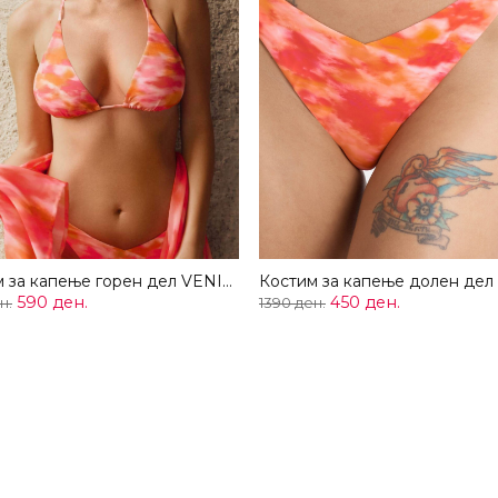
Костим за капење горен дел VENICE
590 ден.
450 ден.
н.
1390 ден.