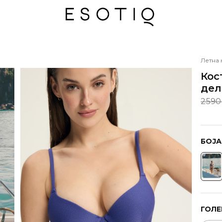
Летна 
Кос
дел
2590
БОЈА
ГОЛЕ