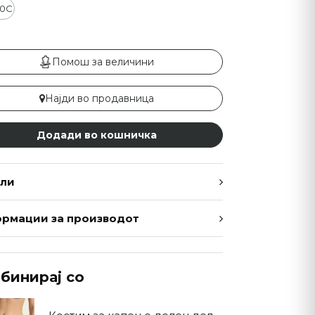
80C
Помош за величини
Најди во продавница
Додади во кошничка
ли
рмации за производот
бинирај со