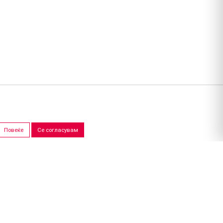
Повеќе
Се согласувам
ПРОДАЖНИ САЛОНИ
Скопје
Штип