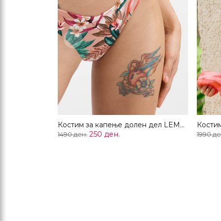
Previous
Костим за капење долен дел LEMONADE
250 ден.
1490 ден.
1990 де