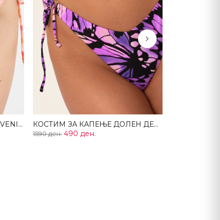
Next
Костим за капење долен дел VENICE
КОСТИМ ЗА КАПЕЊЕ ДОЛЕН ДЕЛ ICARUS
490 ден.
1590 ден.