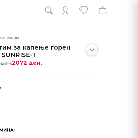
колекција
тим за капење горен
 SUNRISE-1
2072 ден.
 ден.
:
МИНА: