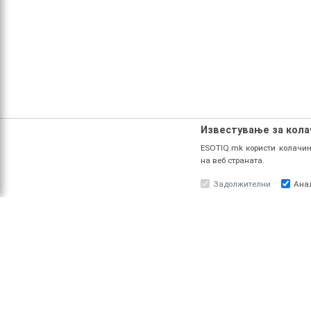
Известување за кол
ESOTIQ.mk користи колачињ
на веб страната.
Задолжителни
Ана
ЗА НАС
ПРО
За ESOTIQ
Најав
Политика на приватност
Реги