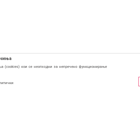
ачиња
а (cookies) кои се неопходни за непречено функционирање
литички
ФИЛ
СОЦИЈАЛНИ ЛИНКОВИ
Facebook
и се
Instagram
страција