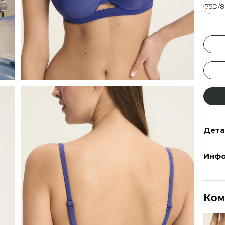
75D/
Дета
Инфо
Ком