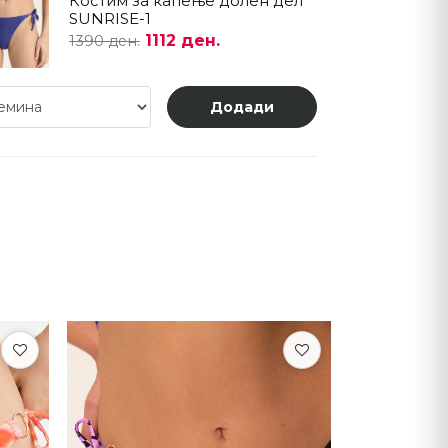
Костим за капење долен дел
SUNRISE-1
1112 ден.
1390 ден.
Додади