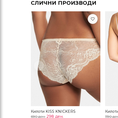
СЛИЧНИ ПРОИЗВОДИ
Previous
Килоти KISS KNICKERS
Килот
298 ден.
690 ден.
1190 де