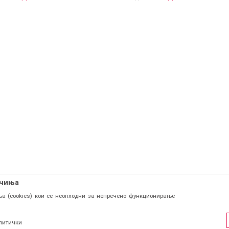
ачиња
а (cookies) кои се неопходни за непречено функционирање
литички