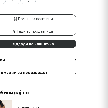
M
L
Помош за величини
Најди во продавница
Додади во кошничка
ли
рмации за производот
бинирај со
Килоти INTRO