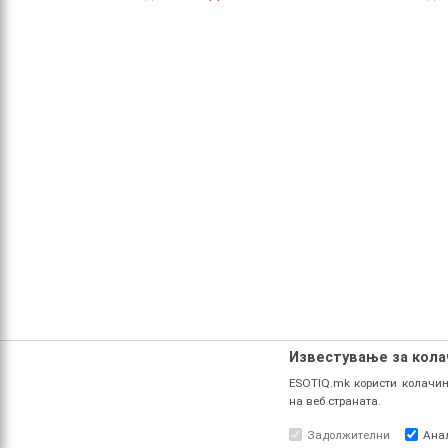
Известување за кол
ESOTIQ.mk користи колачињ
на веб страната.
Задолжителни
Ана