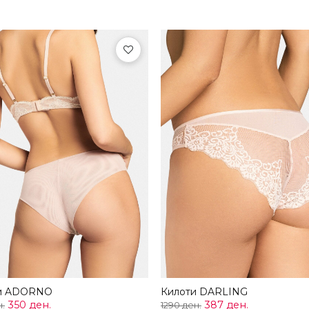
и ADORNO
Килоти DARLING
350 ден.
387 ден.
н.
1290 ден.