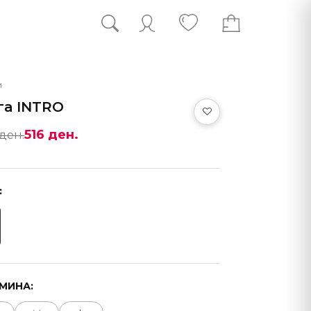
и
га INTRO
516 ден.
 ден.
:
МИНА: