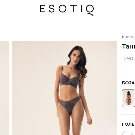
Килот
Тан
1290
БОЈА
ГОЛЕ