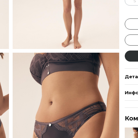
S
Дета
Инфо
Ком