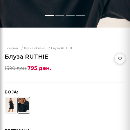
Почетна
Долна облека
Блуза RUTHIE
Блуза RUTHIE
795 ден.
1590 ден.
БОЈА: