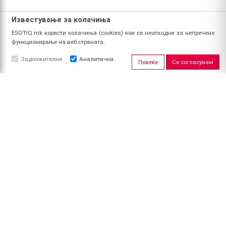
Известување за колачиња
ESOTIQ.mk користи колачиња (cookies) кои се неопходни за непречено
функционирање на веб страната.
Задолжителни
Аналитички
Повеќе
Се согласувам
ЗА НАС
За ESOTIQ
Политика на приватност
Политика за квалитет
Услови за користење
Начин на уплата
Поврат на средства