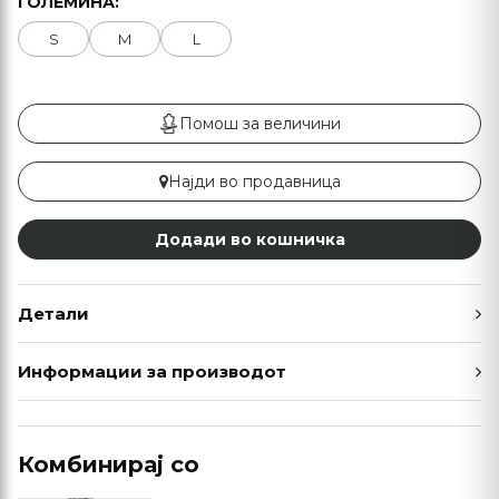
ГОЛЕМИНА:
S
M
L
Помош за величини
Најди во продавница
Додади во кошничка
Детали
Информации за производот
Комбинирај со