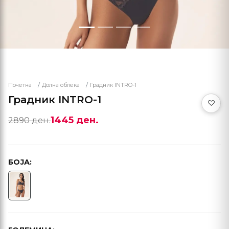
Почетна
Долна облека
Градник INTRO-1
Градник INTRO-1
1445 ден.
2890 ден.
БОЈА: