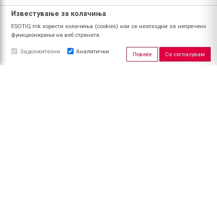
Известување за колачиња
ESOTIQ.mk користи колачиња (cookies) кои се неопходни за непречено
функционирање на веб страната.
Задолжителни
Аналитички
Повеќе
Се согласувам
ЗА НАС
За ESOTIQ
Политика на приватност
Политика за квалитет
Услови за користење
Начин на уплата
Поврат на средства
ПРОФИЛ