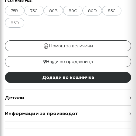
ГОЛЕМИНА:
75B
75C
80B
80C
80D
85C
85D
Помош за величини
Најди во продавница
Додади во кошничка
Детали
Информации за производот