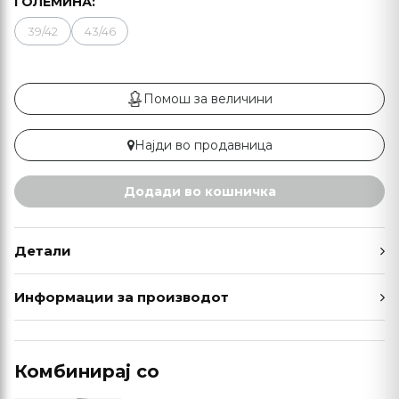
ГОЛЕМИНА:
39/42
43/46
Помош за величини
Најди во продавница
Додади во кошничка
Детали
Информации за производот
Комбинирај со