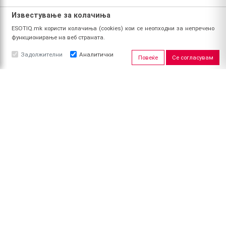
Известување за колачиња
ESOTIQ.mk користи колачиња (cookies) кои се неопходни за непречено
функционирање на веб страната.
Задолжителни
Аналитички
Повеќе
Се согласувам
ЗА НАС
За ESOTIQ
Политика на приватност
Политика за квалитет
Услови за користење
Начин на уплата
Поврат на средства
ПРОФИЛ