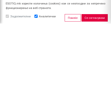
ESOTIQ.mk користи колачиња (cookies) кои се неопходни за непречено
функционирање на веб страната.
Задолжителни
Аналитички
Повеќе
Се согласувам
ЗА НАС
За ESOTIQ
Политика на приватност
Политика за квалитет
Услови за користење
Начин на уплата
Поврат на средства
ПРОФИЛ
Најави се