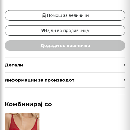
Помош за величини
Најди во продавница
Додади во кошничка
Детали
Информации за производот
Комбинирај со