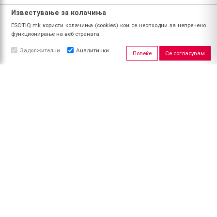
Известување за колачиња
ESOTIQ.mk користи колачиња (cookies) кои се неопходни за непречено
функционирање на веб страната.
Задолжителни
Аналитички
Повеќе
Се согласувам
ЗА НАС
За ESOTIQ
Политика на приватност
Политика за квалитет
Услови за користење
Начин на уплата
Поврат на средства
ПРОФИЛ