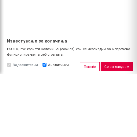
Известување за колачиња
ESOTIQ.mk користи колачиња (cookies) кои се неопходни за непречено
функционирање на веб страната.
Задолжителни
Аналитички
Повеќе
Се согласувам
ЗА НАС
За ESOTIQ
Политика на приватност
Политика за квалитет
Услови за користење