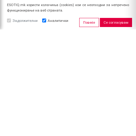
ESOTIQ.mk користи колачиња (cookies) кои се неопходни за непречено
функционирање на веб страната.
Задолжителни
Аналитички
Повеќе
Се согласувам
ЗА НАС
За ESOTIQ
Политика на приватност
Политика за квалитет
Услови за користење
Начин на уплата
Поврат на средства
ПРОФИЛ
Најави се